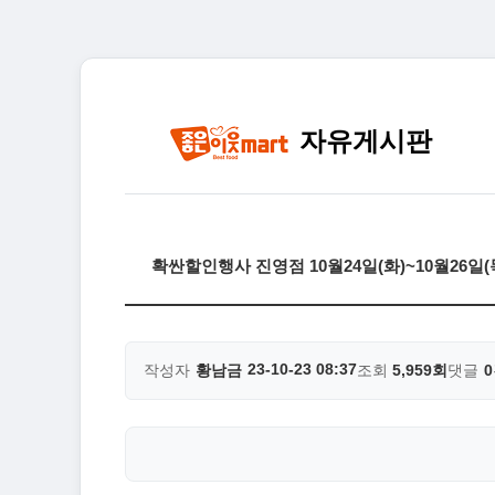
자유게시판
확싼할인행사 진영점 10월24일(화)~10월26일
23-10-23 08:37
작성자
황남금
조회
5,959회
댓글