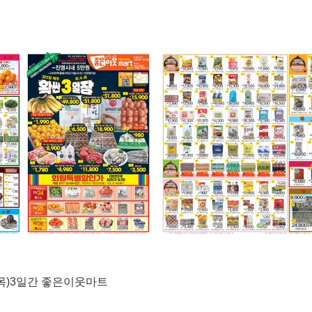
(목)3일간 좋은이웃마트