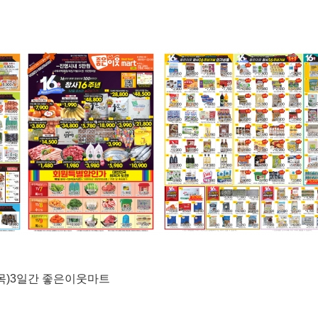
(목)3일간 좋은이웃마트