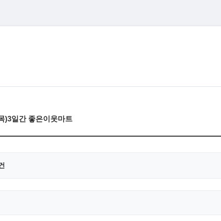
(목)3일간 좋은이웃마트
건