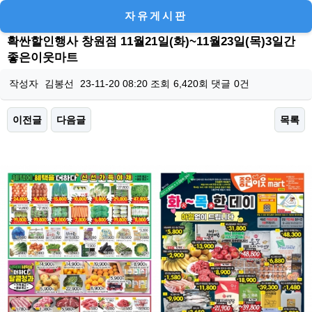
자유게시판
확싼할인행사 창원점 11월21일(화)~11월23일(목)3일간
좋은이웃마트
작성자
김봉선
23-11-20 08:20
조회
6,420회
댓글
0건
이전글
다음글
목록
본문