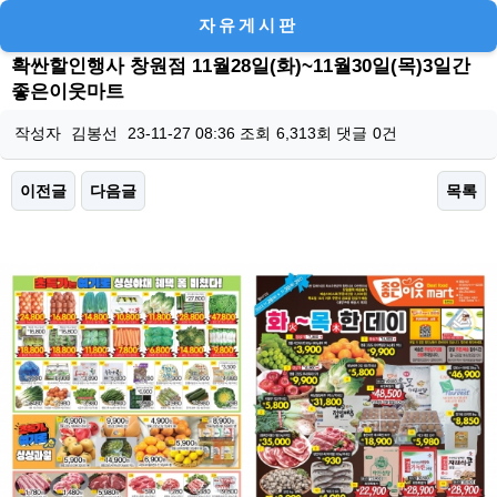
자유게시판
확싼할인행사 창원점 11월28일(화)~11월30일(목)3일간
좋은이웃마트
작성자
김봉선
23-11-27 08:36
조회
6,313회
댓글
0건
이전글
다음글
목록
본문