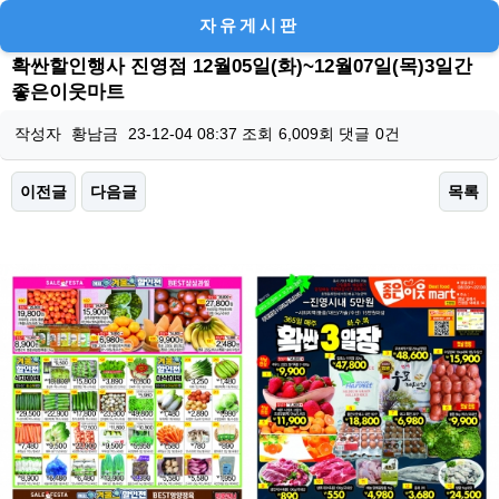
자유게시판
확싼할인행사 진영점 12월05일(화)~12월07일(목)3일간
좋은이웃마트
작성자
황남금
23-12-04 08:37
조회
6,009회
댓글
0건
이전글
다음글
목록
본문