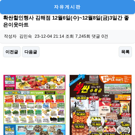
자유게시판
확싼할인행사 김해점 12월6일(수)~12월8일(금)3일간 좋
은이웃마트
작성자
김민숙
23-12-04 21:14
조회
7,245회
댓글
0건
이전글
다음글
목록
본문