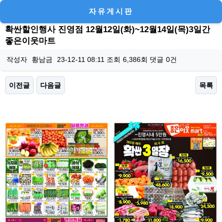
자유게시판
확싼할인행사 진영점 12월12일(화)~12월14일(목)3일간
좋은이웃마트
작성자
황남금
23-12-11 08:11
조회
6,386회
댓글
0건
이전글
다음글
목록
본문