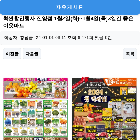
자유게시판
확싼할인행사 진영점 1월2일(화)~1월4일(목)3일간 좋은
이웃마트
작성자
황남금
24-01-01 08:11
조회
6,471회
댓글
0건
이전글
다음글
목록
본문