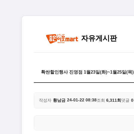
자유게시판
확싼할인행사 진영점 1월23일(화)~1월25일(
24-01-22 08:38
작성자
황남금
조회
6,311회
댓글