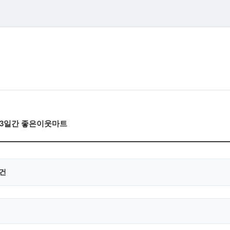
목)3일간 좋은이웃마트
0건