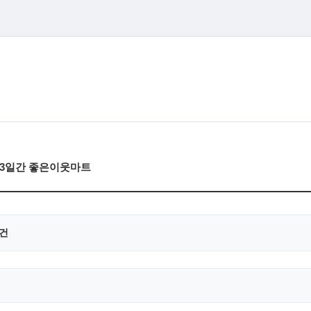
금)3일간 좋은이웃마트
0건