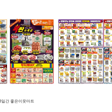
금)3일간 좋은이웃마트