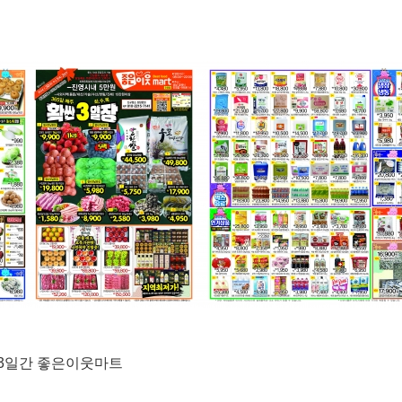
목)3일간 좋은이웃마트