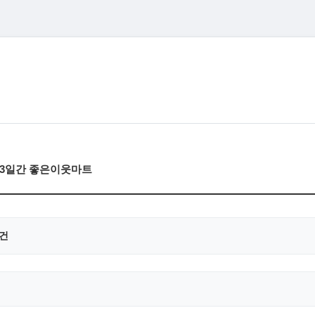
목)3일간 좋은이웃마트
0건