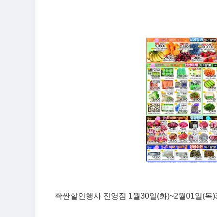
확싼할인행사 진영점 1월30일(화)~2월01일(