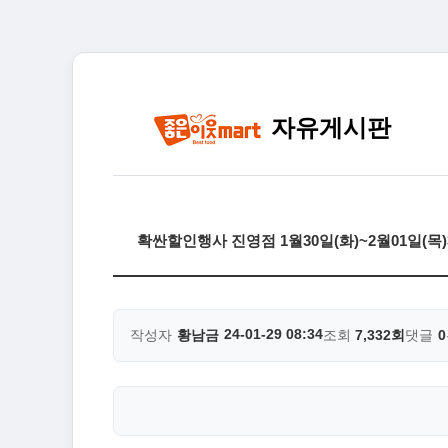
자유게시판
확싼할인행사 진영점 1월30일(화)~2월01일(
24-01-29 08:34
작성자
황남금
조회
7,332회
댓글