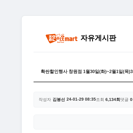
자유게시판
확싼할인행사 창원점 1월30일(화)~2월1일(목
24-01-29 08:35
작성자
김봉선
조회
6,134회
댓글