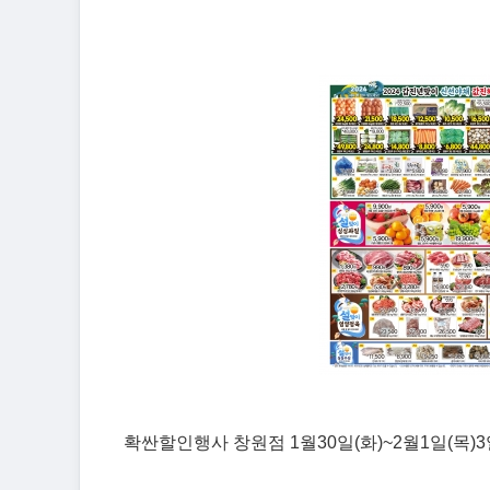
확싼할인행사 창원점 1월30일(화)~2월1일(목