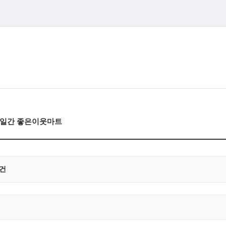
)3일간 좋은이웃마트
0건