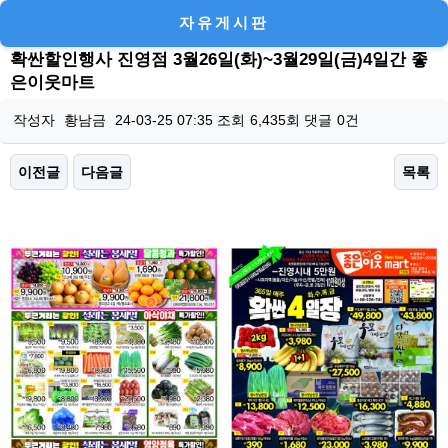
자유게시판
확싼할인행사 진영점 3월26일(화)~3월29일(금)4일간 좋
은이웃마트
작성자
황남금
24-03-25 07:35
조회
6,435회
댓글
0건
이전글
다음글
목록
본문