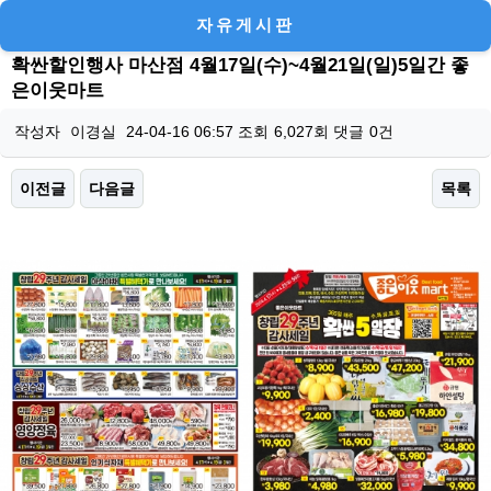
자유게시판
확싼할인행사 마산점 4월17일(수)~4월21일(일)5일간 좋
은이웃마트
작성자
이경실
24-04-16 06:57
조회
6,027회
댓글
0건
이전글
다음글
목록
본문