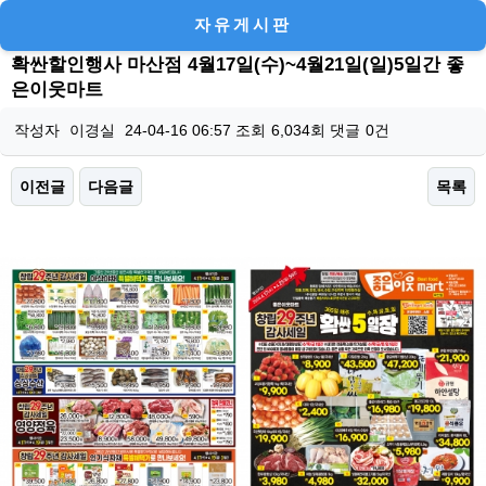
자유게시판
확싼할인행사 마산점 4월17일(수)~4월21일(일)5일간 좋
은이웃마트
작성자
이경실
24-04-16 06:57
조회
6,034회
댓글
0건
이전글
다음글
목록
본문