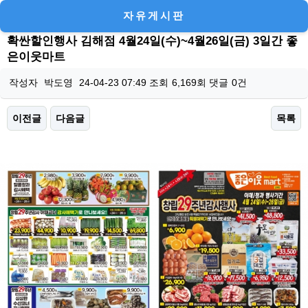
자유게시판
확싼할인행사 김해점 4월24일(수)~4월26일(금) 3일간 좋
은이웃마트
작성자
박도영
24-04-23 07:49
조회
6,169회
댓글
0건
이전글
다음글
목록
본문