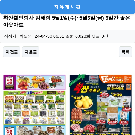
자유게시판
확싼할인행사 김해점 5월1일(수)~5월3일(금) 3일간 좋은
이웃마트
작성자
박도영
24-04-30 06:51
조회
6,023회
댓글
0건
이전글
다음글
목록
본문