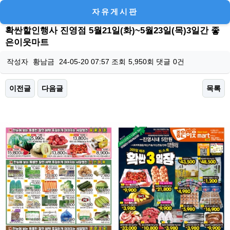
자유게시판
확싼할인행사 진영점 5월21일(화)~5월23일(목)3일간 좋
은이웃마트
작성자
황남금
24-05-20 07:57
조회
5,950회
댓글
0건
이전글
다음글
목록
본문