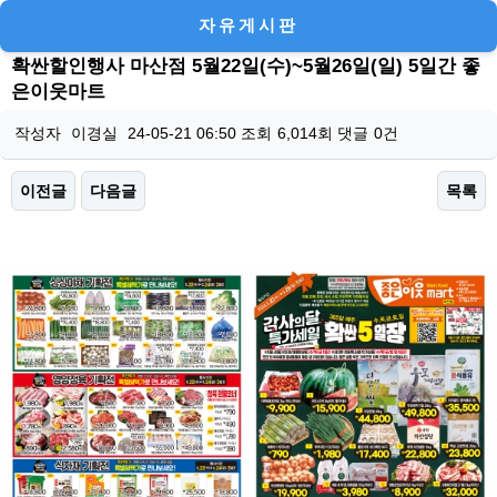
자유게시판
확싼할인행사 마산점 5월22일(수)~5월26일(일) 5일간 좋
은이웃마트
작성자
이경실
24-05-21 06:50
조회
6,014회
댓글
0건
이전글
다음글
목록
본문