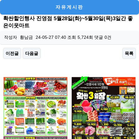
자유게시판
확싼할인행사 진영점 5월28일(화)~5월30일(목)3일간 좋
은이웃마트
작성자
황남금
24-05-27 07:40
조회
5,724회
댓글
0건
이전글
다음글
목록
본문