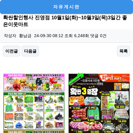
자유게시판
확싼할인행사 진영점 10월1일(화)~10월3일(목)3일간 좋
은이웃마트
작성자
황남금
24-09-30 08:12
조회
6,248회
댓글
0건
이전글
다음글
목록
본문