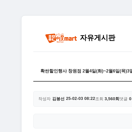
자유게시판
확싼할인행사 창원점 2월4일(화)~2월6일(목)
25-02-03 08:22
작성자
김봉선
조회
3,560회
댓글