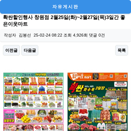
자유게시판
확싼할인행사 창원점 2월25일(화)~2월27일(목)3일간 좋
은이웃마트
작성자
김봉선
25-02-24 08:22
조회
4,926회
댓글
0건
이전글
다음글
목록
본문