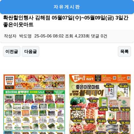
자유게시판
확싼할인행사 김해점 05월07일(수)~05월09일(금) 3일간
좋은이웃마트
작성자
박도영
25-05-06 08:02
조회
4,233회
댓글
0건
이전글
다음글
목록
본문