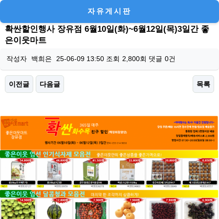
자유게시판
확싼할인행사 장유점 6월10일(화)~6월12일(목)3일간 좋
은이웃마트
작성자
백희은
25-06-09 13:50
조회
2,800회
댓글
0건
이전글
다음글
목록
본문