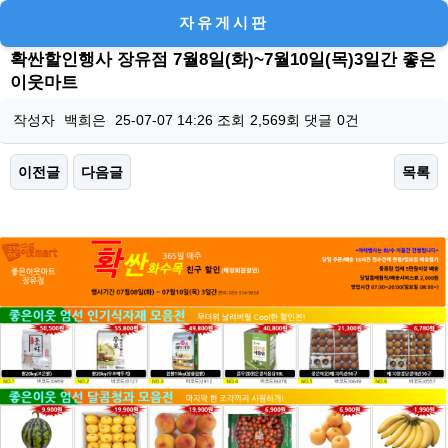
자유게시판
확싼할인행사 장유점 7월8일(화)~7월10일(목)3일간 좋은
이웃마트
작성자
백희은
25-07-07 14:26
조회
2,569회
댓글
0건
이전글
다음글
목록
본문