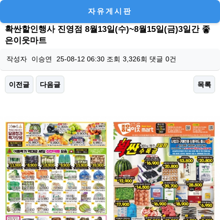
자유게시판
확싼할인행사 진영점 8월13일(수)~8월15일(금)3일간 좋
은이웃마트
작성자
이승연
25-08-12 06:30
조회
3,326회
댓글
0건
이전글
다음글
목록
본문