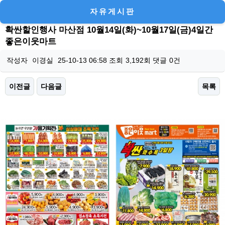
자유게시판
확싼할인행사 마산점 10월14일(화)~10월17일(금)4일간
좋은이웃마트
작성자
이경실
25-10-13 06:58
조회
3,192회
댓글
0건
이전글
다음글
목록
본문