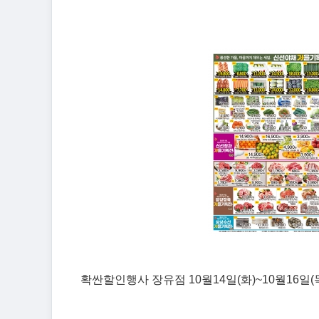
확싼할인행사 장유점 10월14일(화)~10월16일