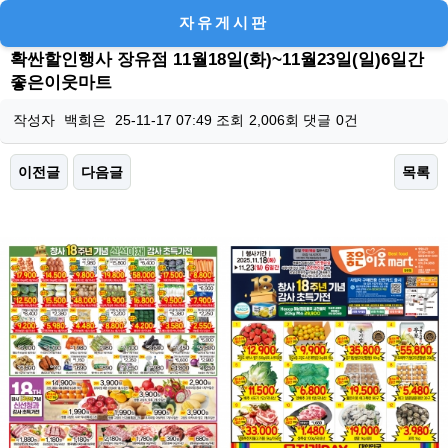
자유게시판
확싼할인행사 장유점 11월18일(화)~11월23일(일)6일간
좋은이웃마트
작성자
백희은
25-11-17 07:49
조회
2,006회
댓글
0건
이전글
다음글
목록
본문