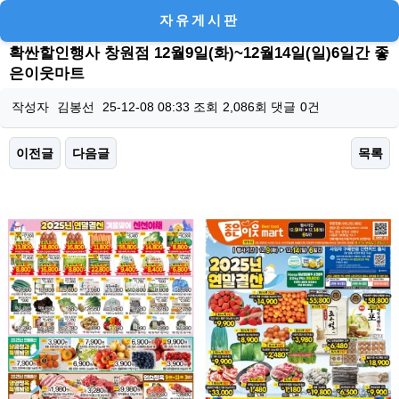
자유게시판
확싼할인행사 창원점 12월9일(화)~12월14일(일)6일간 좋
은이웃마트
작성자
김봉선
25-12-08 08:33
조회
2,086회
댓글
0건
이전글
다음글
목록
본문