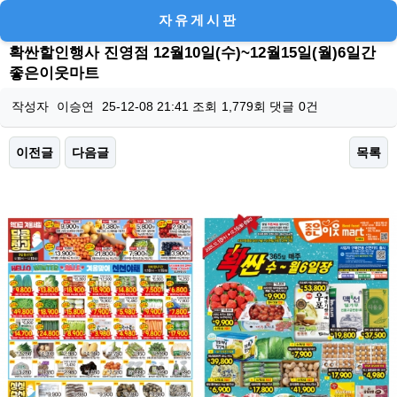
자유게시판
확싼할인행사 진영점 12월10일(수)~12월15일(월)6일간
좋은이웃마트
작성자
이승연
25-12-08 21:41
조회
1,779회
댓글
0건
이전글
다음글
목록
본문