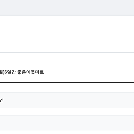
(월)6일간 좋은이웃마트
0건