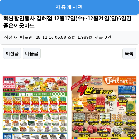
자유게시판
확싼할인행사 김해점 12월17일(수)~12월21일(일)6일간
좋은이웃마트
작성자
박도영
25-12-16 05:58
조회
1,989회
댓글
0건
이전글
다음글
목록
본문