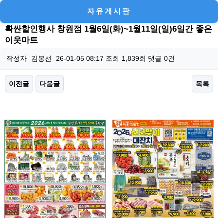
자유게시판
확싼할인행사 창원점 1월6일(화)~1월11일(일)6일간 좋은
이웃마트
작성자
김봉선
26-01-05 08:17
조회
1,839회
댓글
0건
이전글
다음글
목록
본문