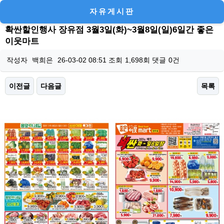
자유게시판
확싼할인행사 장유점 3월3일(화)~3월8일(일)6일간 좋은
이웃마트
작성자
백희은
26-03-02 08:51
조회
1,698회
댓글
0건
이전글
다음글
목록
본문