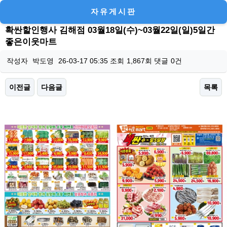
자유게시판
확싼할인행사 김해점 03월18일(수)~03월22일(일)5일간
좋은이웃마트
작성자
박도영
26-03-17 05:35
조회
1,867회
댓글
0건
이전글
다음글
목록
본문