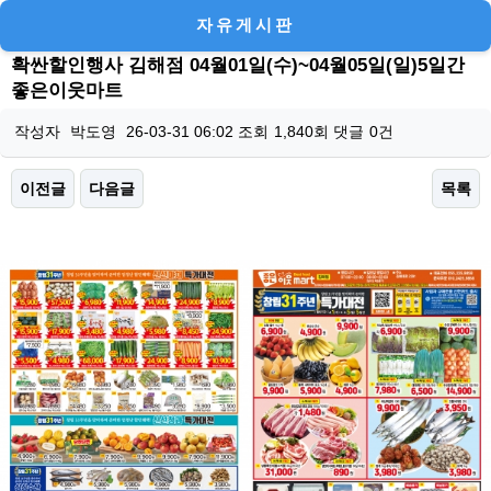
자유게시판
확싼할인행사 김해점 04월01일(수)~04월05일(일)5일간
좋은이웃마트
작성자
박도영
26-03-31 06:02
조회
1,840회
댓글
0건
이전글
다음글
목록
본문