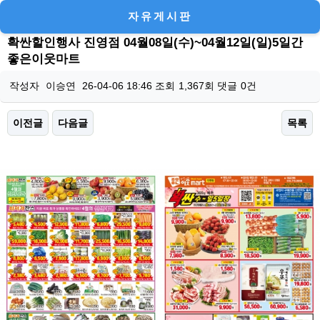
자유게시판
확싼할인행사 진영점 04월08일(수)~04월12일(일)5일간
좋은이웃마트
작성자
이승연
26-04-06 18:46
조회
1,367회
댓글
0건
이전글
다음글
목록
본문