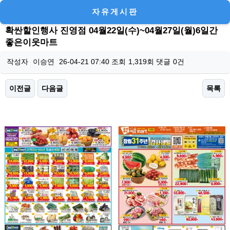
자유게시판
확싼할인행사 진영점 04월22일(수)~04월27일(월)6일간
좋은이웃마트
작성자
이승연
26-04-21 07:40
조회
1,319회
댓글
0건
이전글
다음글
목록
본문