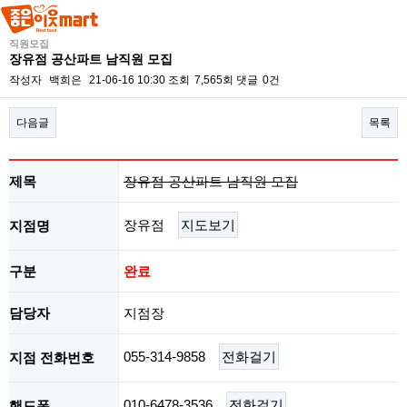
직원모집
장유점 공산파트 남직원 모집
작성자
백희은
21-06-16 10:30
조회
7,565회
댓글
0건
다음글
목록
본문
제목
장유점 공산파트 남직원 모집
장유점
지도보기
지점명
구분
완료
담당자
지점장
055-314-9858
전화걸기
지점 전화번호
010-6478-3536
전화걸기
핸드폰