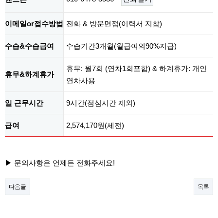
이메일or접수방법
전화 & 방문면접(이력서 지참)
수습&수습급여
수습기간3개월(월급여의90%지급)
휴무: 월7회 (연차1회포함) & 하계휴가: 개인
휴무&하계휴가
연차사용
일 근무시간
9시간(점심시간 제외)
급여
2,574,170원(세전)
▶​ 문의사항은 언제든 전화주세요!​
다음글
목록