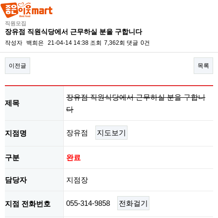
직원모집
장유점 직원식당에서 근무하실 분을 구합니다
작성자
백희은
21-04-14 14:38
조회
7,362회
댓글
0건
이전글
목록
본문
장유점 직원식당에서 근무하실 분을 구합니
제목
다
장유점
지도보기
지점명
구분
완료
담당자
지점장
055-314-9858
전화걸기
지점 전화번호