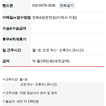
010-6478-3536
전화걸기
핸드폰
이메일or접수방법
전화&방문면접(이력서 지참)
수습&수습급여
휴무&하계휴가
일 근무시간
월~토 오전 9시~ 오후2시 (5시간)
급여
약 월130만원(세전금액)
☞근무시간: 월~토
오전 9시~ 오후2시 (5시간)
☞​근무내용: 직원 점심식사 준비 및 정리
☞​월급여: 세전 약 130만원