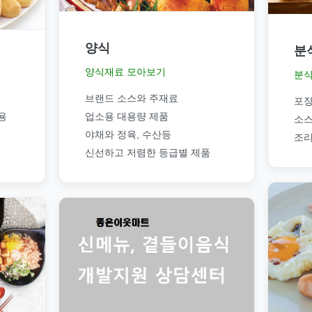
양식
분
양식재료 모아보기
분식
브랜드 소스와 주재료
포장
용
업소용 대용량 제품
소스
야채와 정육, 수산등
조리
신선하고 저렴한 등급별 제품