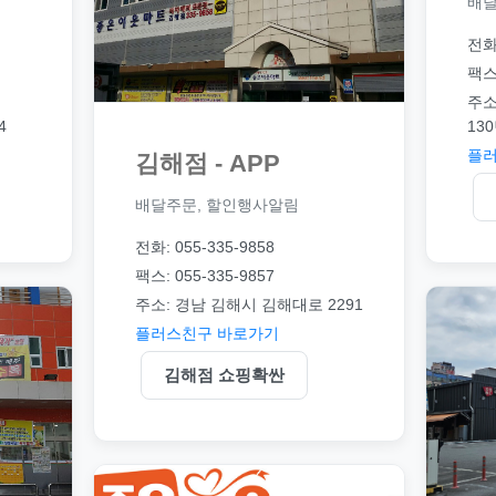
배달
전화:
팩스:
주소
4
130
플러
김해점 - APP
배달주문, 할인행사알림
전화: 055-335-9858
팩스: 055-335-9857
주소: 경남 김해시 김해대로 2291
플러스친구 바로가기
김해점 쇼핑확싼