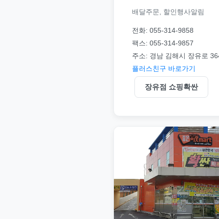
배달주문, 할인행사알림
전화: 055-314-9858
팩스: 055-314-9857
주소: 경남 김해시 장유로 36
플러스친구 바로가기
장유점 쇼핑확싼