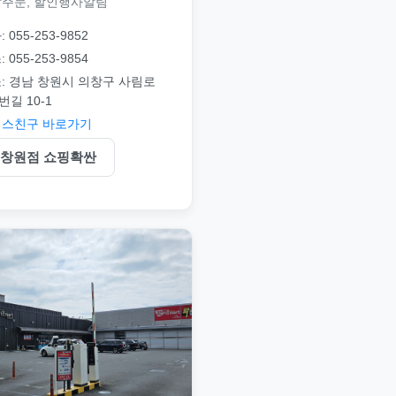
주문, 할인행사알림
 055-253-9852
 055-253-9854
: 경남 창원시 의창구 사림로
번길 10-1
스친구 바로가기
창원점 쇼핑확싼