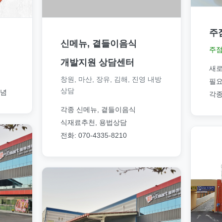
주
신메뉴, 곁들이음식
주점
개발지원 상담센터
새로
창원, 마산, 장유, 김해, 진영 내방
필요
상담
양념
각종
각종 신메뉴, 곁들이음식
식재료추천, 용법상담
전화: 070-4335-8210