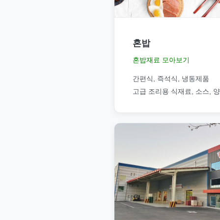
혼밥
혼밥재료 모아보기
간편식, 즉석식, 냉동제품
고급 조리용 식재료, 소스, 