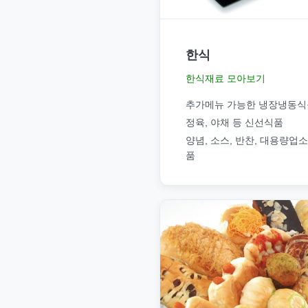
한식
한식재료 모아보기
추가메뉴 가능한 냉장냉동식
정육, 야채 등 신선식품
양념, 소스, 반찬, 대용량업
품