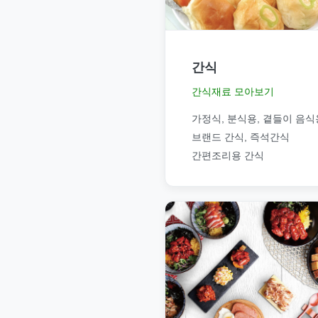
간식
간식재료 모아보기
가정식, 분식용, 곁들이 음식
브랜드 간식, 즉석간식
간편조리용 간식