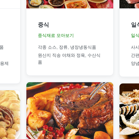
중식
일
중식재료 모아보기
일식
품
각종 소스, 장류, 냉장냉동식품
사시
원산지 직송 야채와 정육, 수산식
간편
품
소용제
양념