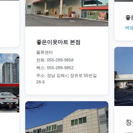
좋
매장
좋은이웃마트 본점
물류센터
전화: 055-289-9858
팩스: 055-289-9852
주소: 경남 김해시 장유로 55번길
28-6
창