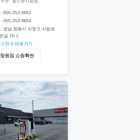
주문, 할인행사알림
 055-253-9852
 055-253-9854
: 경남 창원시 의창구 사림로
번길 10-1
스친구 바로가기
창원점 쇼핑확싼