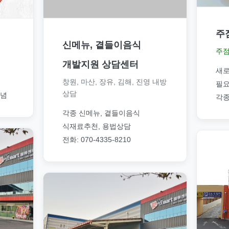
주
신메뉴, 곁들이음식
주점
개발지원 상담센터
새로
창원, 마산, 장유, 김해, 진영 내방
필요
상담
양념
각종
각종 신메뉴, 곁들이음식
식재료추천, 용법상담
전화: 070-4335-8210