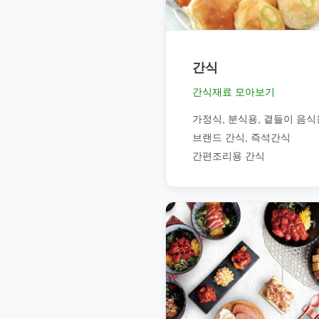
간식
간식재료 모아보기
가정식, 분식용, 곁들이 음식
브랜드 간식, 즉석간식
간편조리용 간식