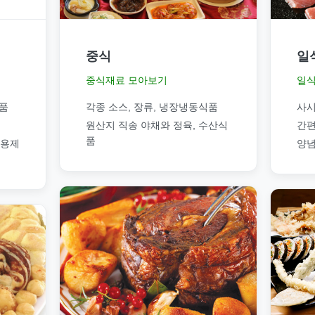
중식
일
중식재료 모아보기
일식
품
각종 소스, 장류, 냉장냉동식품
사시
원산지 직송 야채와 정육, 수산식
간편
품
소용제
양념