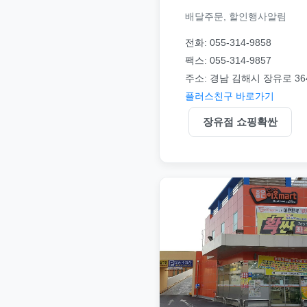
배달주문, 할인행사알림
전화: 055-314-9858
팩스: 055-314-9857
주소: 경남 김해시 장유로 36
플러스친구 바로가기
장유점 쇼핑확싼