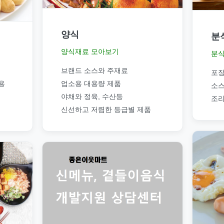
양식
분
양식재료 모아보기
분식
브랜드 소스와 주재료
포장
용
업소용 대용량 제품
소스
야채와 정육, 수산등
조리
신선하고 저렴한 등급별 제품