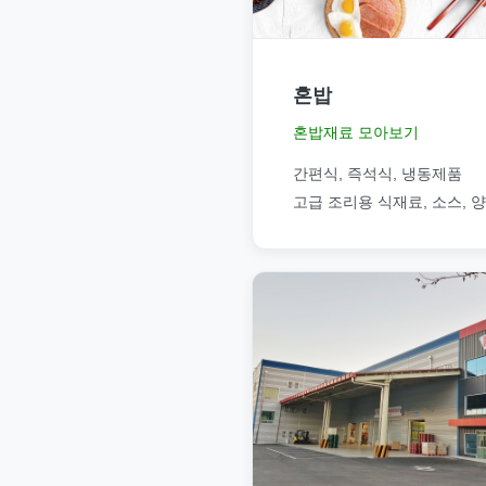
혼밥
혼밥재료 모아보기
간편식, 즉석식, 냉동제품
고급 조리용 식재료, 소스, 