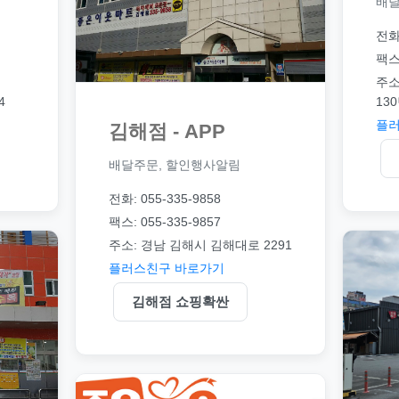
배달
전화:
팩스:
주소
4
130
플러
김해점 - APP
배달주문, 할인행사알림
전화: 055-335-9858
팩스: 055-335-9857
주소: 경남 김해시 김해대로 2291
플러스친구 바로가기
김해점 쇼핑확싼