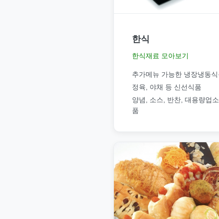
한식
한식재료 모아보기
추가메뉴 가능한 냉장냉동식
정육, 야채 등 신선식품
양념, 소스, 반찬, 대용량업
품