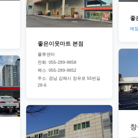
좋
매장
좋은이웃마트 본점
물류센터
전화: 055-289-9858
팩스: 055-289-9852
주소: 경남 김해시 장유로 55번길
28-6
창