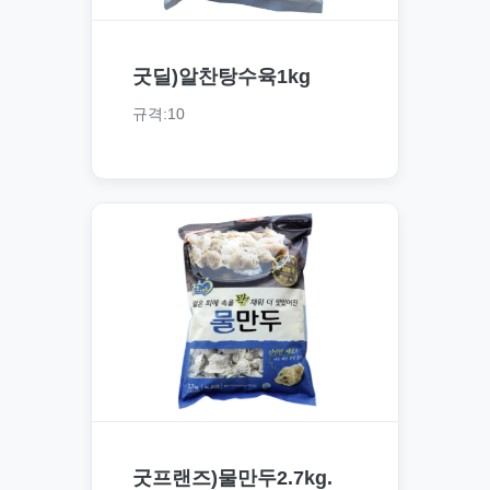
굿딜)알찬탕수육1kg
규격:10
굿프랜즈)물만두2.7kg.