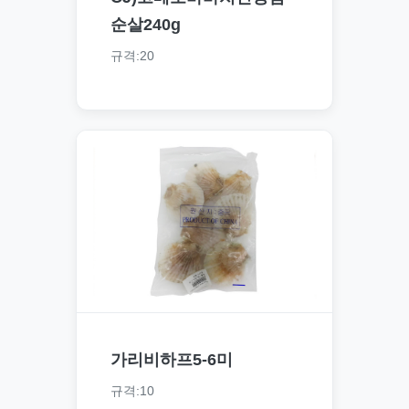
순살240g
규격:20
가리비하프5-6미
규격:10