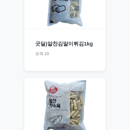
굿딜)알찬김말이튀김1kg
규격:10