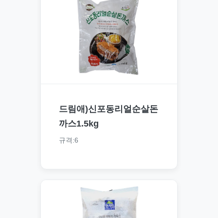
드림애)신포동리얼순살돈
까스1.5kg
규격:6