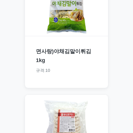
면사랑)야채김말이튀김
1kg
규격:10