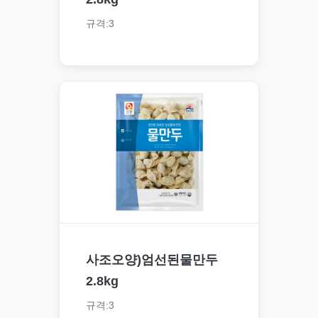
규격:3
사조오양)엄선된물만두
2.8kg
규격:3