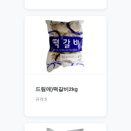
드림애)떡갈비2kg
규격:5