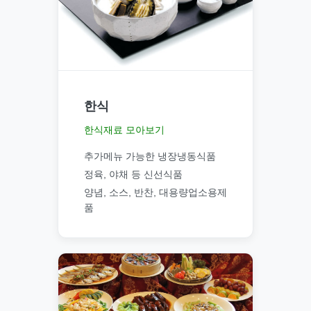
한식
한식재료 모아보기
추가메뉴 가능한 냉장냉동식품
정육, 야채 등 신선식품
양념, 소스, 반찬, 대용량업소용제
품