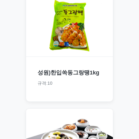
성원)한입쏙동그랑땡1kg
규격:10