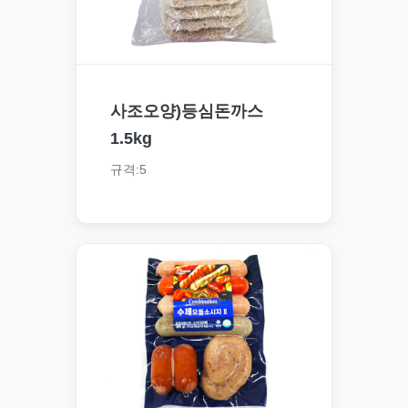
사조오양)등심돈까스
1.5kg
규격:5