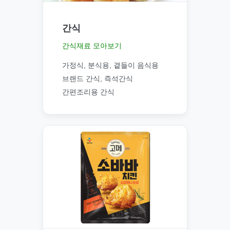
간식
간식재료 모아보기
가정식, 분식용, 곁들이 음식용
브랜드 간식, 즉석간식
간편조리용 간식