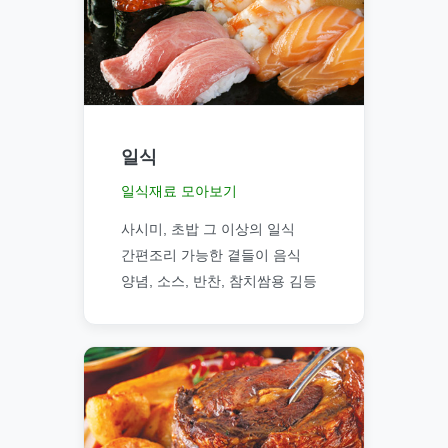
일식
일식재료 모아보기
사시미, 초밥 그 이상의 일식
간편조리 가능한 곁들이 음식
양념, 소스, 반찬, 참치쌈용 김등