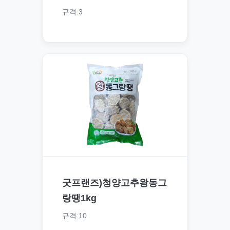
규격:3
굿프랜즈)청양고추왕동그
랑땡1kg
규격:10