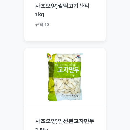
사조오양)쌀떡고기산적
1kg
규격:10
사조오양)엄선된교자만두
2.8kg