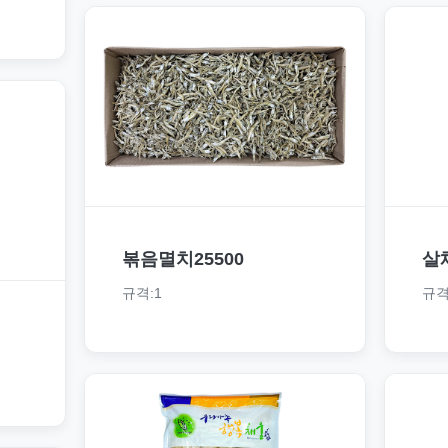
볶음멸치25500
살
규격:1
규격