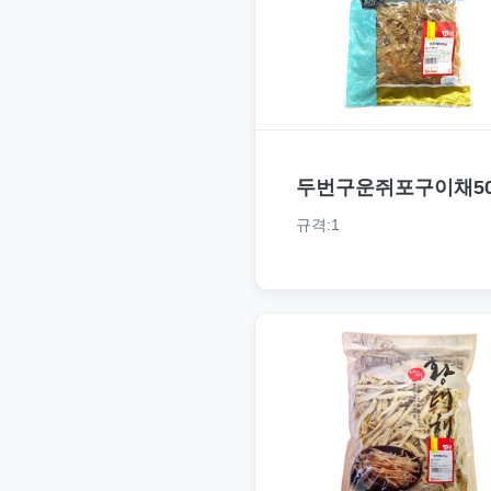
두번구운쥐포구이채50
규격:1