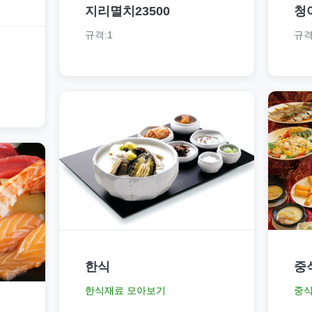
지리멸치23500
청
규격:1
규격
한식
중
한식재료 모아보기
중식