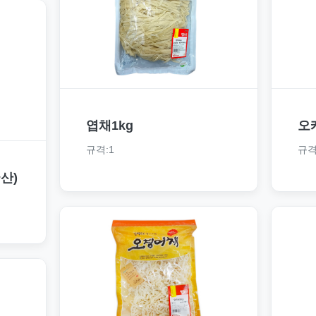
엽채1kg
오
규격:1
규격
산)