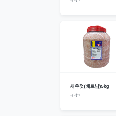
새우젓(베트남)5kg
규격:1