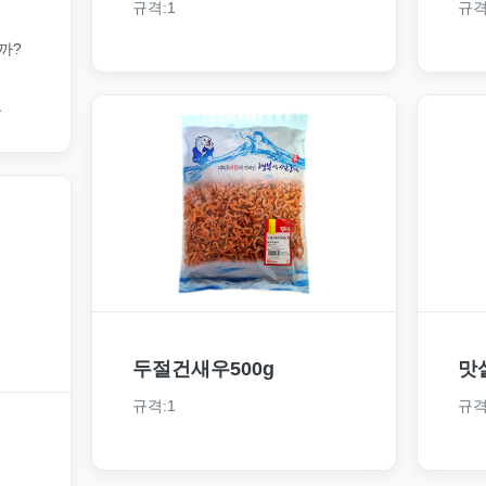
규격:1
규격
까?
료
두절건새우500g
맛
규격:1
규격