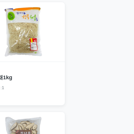
채1kg
:1