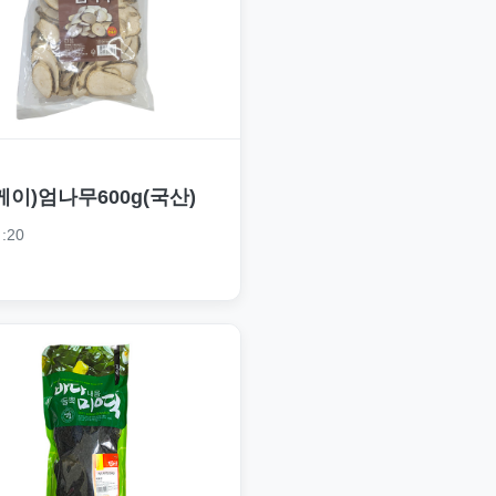
케이)엄나무600g(국산)
:20