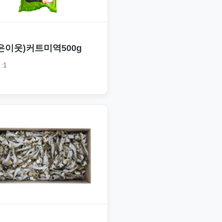
은이웃)커트미역500g
:1