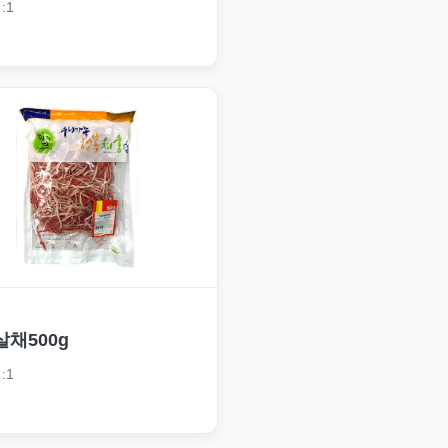
:1
살채500g
:1