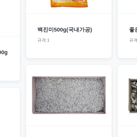
백진미500g(국내가공)
좋
규격:1
규격
0g