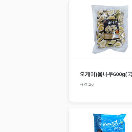
오케이)옻나무600g(국
규격:20