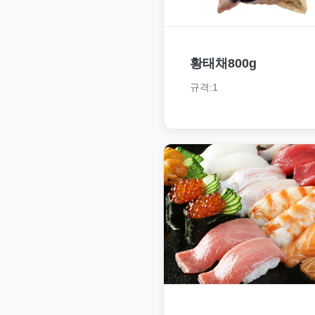
황태채800g
규격:1